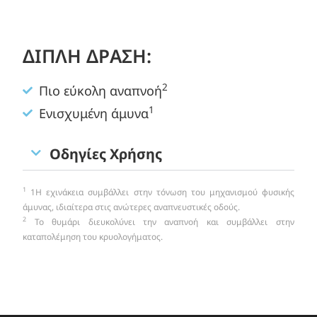
ΔΙΠΛΗ ΔΡΑΣΗ:
2
Πιο εύκολη αναπνοή
1
Ενισχυμένη άμυνα
Οδηγίες Χρήσης
1
1Η εχινάκεια συμβάλλει στην τόνωση του μηχανισμού φυσικής
άμυνας, ιδιαίτερα στις ανώτερες αναπνευστικές οδούς.
2
Το θυμάρι διευκολύνει την αναπνοή και συμβάλλει στην
καταπολέμηση του κρυολογήματος.