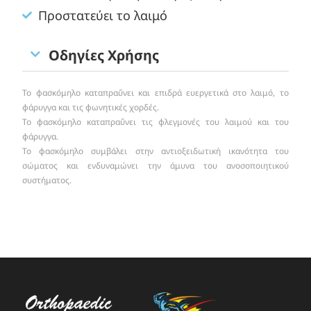
Προστατεύει το λαιμό
Οδηγίες Χρήσης
Το φασκόμηλο καταπραΰνει και επιδρά ευεργετικά στο λαιμό, το
φάρυγγα και τις φωνητικές χορδές.
Το φασκόμηλο καταπραΰνει τις φλεγμονές του λαιμού και του
φάρυγγα.
Το φασκόμηλο συμβάλει στην αντιοξειδωτική ικανότητα του
σώματος και ενδυναμώνει την άμυνα του ανοσοποιητικού
συστήματος.