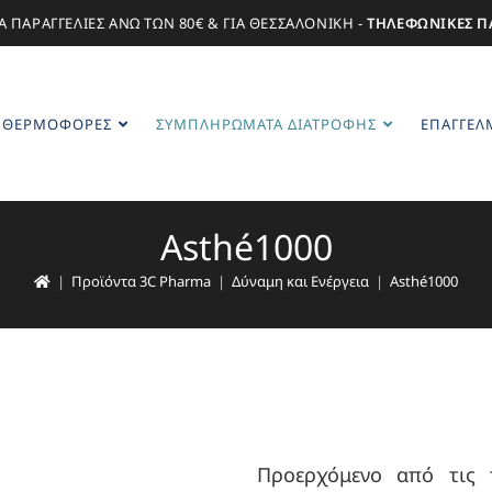
Α ΠΑΡΑΓΓΕΛΙΕΣ ΑΝΩ ΤΩΝ 80€ & ΓΙΑ ΘΕΣΣΑΛΟΝΙΚΗ -
ΤΗΛΕΦΩΝΙΚΕΣ Π
ΘΕΡΜΟΦΌΡΕΣ
ΣΥΜΠΛΗΡΏΜΑΤΑ ΔΙΑΤΡΟΦΉΣ
ΕΠΑΓΓΕΛΜ
Asthé1000
|
Προϊόντα 3C Pharma
|
Δύναμη και Ενέργεια
|
Asthé1000
Προερχόμενο από τις τ