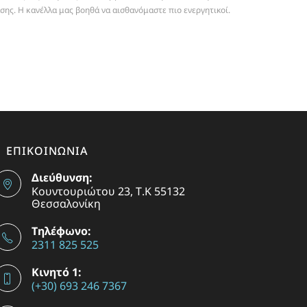
σης. Η κανέλλα μας βοηθά να αισθανόμαστε πιο ενεργητικοί.
ΕΠΙΚΟΙΝΩΝΙΑ
Διεύθυνση:
Κουντουριώτου 23, Τ.Κ 55132
Θεσσαλονίκη
Τηλέφωνο:
2311 825 525
Κινητό 1:
(+30) 693 246 7367