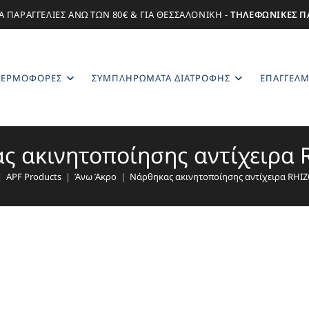
Α ΠΑΡΑΓΓΕΛΙΕΣ ΑΝΩ ΤΩΝ 80€ & ΓΙΑ ΘΕΣΣΑΛΟΝΙΚΗ -
ΤΗΛΕΦΩΝΙΚΕΣ Π
ΕΡΜΟΦΌΡΕΣ
ΣΥΜΠΛΗΡΏΜΑΤΑ ΔΙΑΤΡΟΦΉΣ
ΕΠΑΓΓΕΛΜ
ς ακινητοποίησης αντίχειρα 
|
APF Products
|
Άνω Άκρο
|
Νάρθηκας ακινητοποίησης αντίχειρα RHIZ