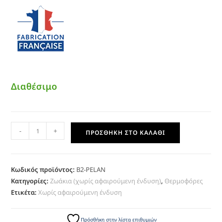
Διαθέσιμο
-
+
ΠΡΟΣΘΉΚΗ ΣΤΟ ΚΑΛΆΘΙ
Κωδικός προϊόντος:
B2-PELAN
Κατηγορίες:
Ζωάκια (χωρίς αφαιρούμενη ένδυση)
,
Θερμοφόρες
Ετικέτα:
Χωρίς αφαιρούμενη ένδυση
Πρόσθήκη στην λίστα επιθυμιών