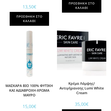
ΠΡΟΣΘΉΚΗ ΣΤΟ
13,50
€
ΚΑΛΆΘΙ
ΠΡΟΣΘΉΚΗ ΣΤΟ
ΚΑΛΆΘΙ
Κρέμα Λάμψης/
ΜAΣΚΑΡΑ BIO 100% ΦΥΤΙΚΗ
Αντιγήρανσης Lumi White
ΚΑΙ ΑΔΙΑΒΡΟΧΗ-ΧΡΩΜΑ
Cream
ΜΑΥΡΟ
35,00
€
15,00
€