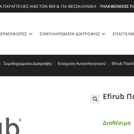
Α ΠΑΡΑΓΓΕΛΙΕΣ ΑΝΩ ΤΩΝ 80€ & ΓΙΑ ΘΕΣΣΑΛΟΝΙΚΗ -
ΤΗΛΕΦΩΝΙΚΕΣ Π
ΕΡΜΟΦΌΡΕΣ
ΣΥΜΠΛΗΡΏΜΑΤΑ ΔΙΑΤΡΟΦΉΣ
ΕΠΑΓΓΕΛΜ
|
Συμπληρώματα Διατροφής
|
Ενίσχυση Ανοσοποιητικού
|
Efirub Παστί
Efirub Π
🔍
Διαθέσιμο